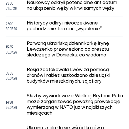
23:00
Naukowcy odkryli potencjalne antidotum
31.07.26
na ukąszenia węży w krwi samych węży
22:00
Historycy odkryli nieoczekiwane
30.07.26
pochodzenie terminu „wypalenie”
Porwaną ukraińską dziennikarkę Irynę
15:35
Lewczenko przewieziono do aresztu
30.07.26
śledczego w Doniecku: co wiadomo
Rosja zaatakowała Lwów za pomocą
09:59
dronów i rakiet: uszkodzono dziesiątki
30.07.26
budynków mieszkalnych, są ofiary
Służby wywiadowcze Wielkiej Brytanii: Putin
14:30
może zorganizować poważną prowokację
26.07.26
wymierzoną w NATO już w najbliższych
miesiącach
Ukraina znalazła się wśród krajów o