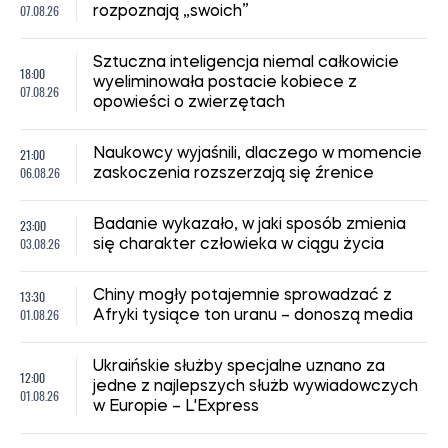
07.08.26
rozpoznają „swoich”
Sztuczna inteligencja niemal całkowicie
18:00
wyeliminowała postacie kobiece z
07.08.26
opowieści o zwierzętach
21:00
Naukowcy wyjaśnili, dlaczego w momencie
06.08.26
zaskoczenia rozszerzają się źrenice
23:00
Badanie wykazało, w jaki sposób zmienia
03.08.26
się charakter człowieka w ciągu życia
13:30
Chiny mogły potajemnie sprowadzać z
01.08.26
Afryki tysiące ton uranu – donoszą media
Ukraińskie służby specjalne uznano za
12:00
jedne z najlepszych służb wywiadowczych
01.08.26
w Europie – L'Express