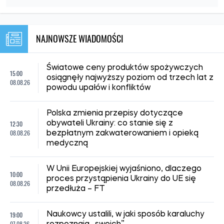
NAJNOWSZE WIADOMOŚCI
Światowe ceny produktów spożywczych
15:00
osiągnęły najwyższy poziom od trzech lat z
08.08.26
powodu upałów i konfliktów
Polska zmienia przepisy dotyczące
12:30
obywateli Ukrainy: co stanie się z
08.08.26
bezpłatnym zakwaterowaniem i opieką
medyczną
W Unii Europejskiej wyjaśniono, dlaczego
10:00
proces przystąpienia Ukrainy do UE się
08.08.26
przedłuża – FT
19:00
Naukowcy ustalili, w jaki sposób karaluchy
07.08.26