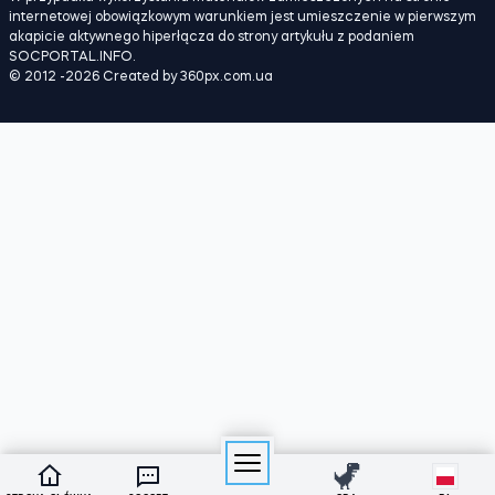
W przypadku wykorzystania materiałów zamieszczonych na stronie
internetowej obowiązkowym warunkiem jest umieszczenie w pierwszym
akapicie aktywnego hiperłącza do strony artykułu z podaniem
SOCPORTAL.INFO.
© 2012 -2026 Created by 360px.com.ua