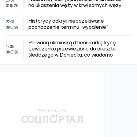
31.07.26
na ukąszenia węży w krwi samych węży
22:00
Historycy odkryli nieoczekiwane
30.07.26
pochodzenie terminu „wypalenie”
Porwaną ukraińską dziennikarkę Irynę
15:35
Lewczenko przewieziono do aresztu
30.07.26
śledczego w Doniecku: co wiadomo