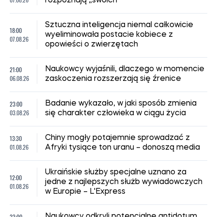
rozpoznają „swoich”
Sztuczna inteligencja niemal całkowicie
18:00
wyeliminowała postacie kobiece z
07.08.26
opowieści o zwierzętach
21:00
Naukowcy wyjaśnili, dlaczego w momencie
06.08.26
zaskoczenia rozszerzają się źrenice
23:00
Badanie wykazało, w jaki sposób zmienia
03.08.26
się charakter człowieka w ciągu życia
13:30
Chiny mogły potajemnie sprowadzać z
01.08.26
Afryki tysiące ton uranu – donoszą media
Ukraińskie służby specjalne uznano za
12:00
jedne z najlepszych służb wywiadowczych
01.08.26
w Europie – L'Express
23:00
Naukowcy odkryli potencjalne antidotum