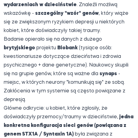
wydarzeniach w dzieciństwie
. Znaleźli możliwą
wskazówkę -
szczególny "wzór" genów
, który wiąże
się ze zwiększonym ryzykiem depresji u niektórych
kobiet, które doświadczyły takiej traumy.
Badanie
opierało się na danych z dużego
brytyjskiego
projektu
Biobank
(tysiące osób:
kwestionariusze dotyczące dzieciństwa i zdrowia
psychicznego + dane genetyczne). Naukowcy skupili
się na grupie genów, które są ważne dla
synaps
-
miejsc, w których neurony "komunikują się" ze sobą.
Zakłócenia w tym systemie są często powiązane z
depresją.
Główne odkrycie: u kobiet, które zgłosiły, że
doświadczyły przemocy/traumy w dzieciństwie,
jedna
konkretna konfiguracja sieci genów (powiązana z
genem STX1A / Syntaxin 1A)
była związana z