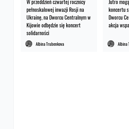
W przeddzień czwartej rocznicy
Jutro mog
pełnoskalowej inwazji Rosji na
koncertu 
Ukrainę, na Dworcu Centralnym w
Dworcu Ce
Kijowie odbędzie się koncert
akcja wspa
solidarności
Albina Trubenkova
Albina