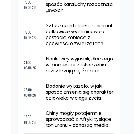
19:00
sposób karaluchy rozpoznają
07.08.26
„swoich”
Sztuczna inteligencja niemal
18:00
całkowicie wyeliminowała
07.08.26
postacie kobiece z
opowieści o zwierzętach
Naukowcy wyjaśnili, dlaczego
21:00
w momencie zaskoczenia
06.08.26
rozszerzają się źrenice
Badanie wykazało, w jaki
23:00
sposób zmienia się charakter
03.08.26
człowieka w ciągu życia
Chiny mogły potajemnie
13:30
sprowadzać z Afryki tysiące
01.08.26
ton uranu – donoszą media