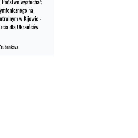
ą Państwo wysłuchać
symfonicznego na
ntralnym w Kijowie -
rcia dla Ukraińców
 Trubenkova