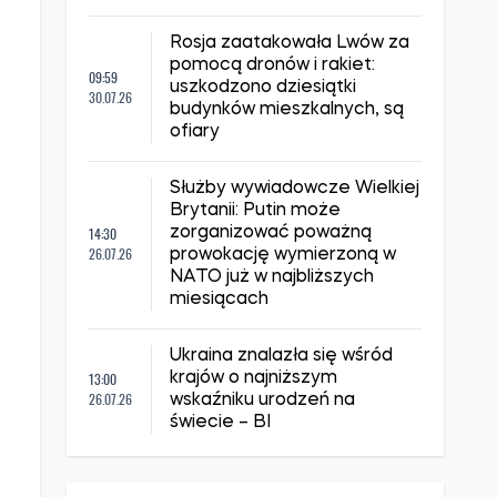
Rosja zaatakowała Lwów za
pomocą dronów i rakiet:
09:59
uszkodzono dziesiątki
30.07.26
budynków mieszkalnych, są
ofiary
Służby wywiadowcze Wielkiej
Brytanii: Putin może
14:30
zorganizować poważną
26.07.26
prowokację wymierzoną w
NATO już w najbliższych
miesiącach
Ukraina znalazła się wśród
13:00
krajów o najniższym
26.07.26
wskaźniku urodzeń na
świecie – BI