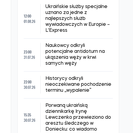
Ukraińskie służby specjalne
uznano za jedne z
12:00
najlepszych służb
01.08.26
wywiadowczych w Europie –
L'Express
Naukowcy odkryli
23:00
potencjalne antidotum na
31.07.26
ukąszenia węży w krwi
samych węży
Historycy odkryli
22:00
nieoczekiwane pochodzenie
30.07.26
terminu „wypalenie”
Porwaną ukraińską
dziennikarkę Irynę
15:35
Lewczenko przewieziono do
30.07.26
aresztu śledczego w
Doniecku: co wiadomo