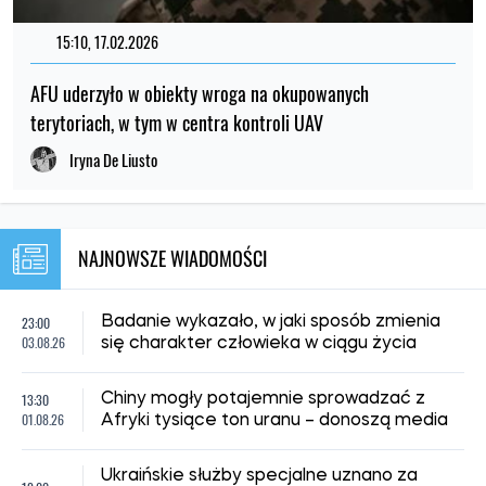
15:10, 17.02.2026
AFU uderzyło w obiekty wroga na okupowanych
terytoriach, w tym w centra kontroli UAV
Iryna De Liusto
NAJNOWSZE WIADOMOŚCI
23:00
Badanie wykazało, w jaki sposób zmienia
03.08.26
się charakter człowieka w ciągu życia
13:30
Chiny mogły potajemnie sprowadzać z
01.08.26
Afryki tysiące ton uranu – donoszą media
Ukraińskie służby specjalne uznano za