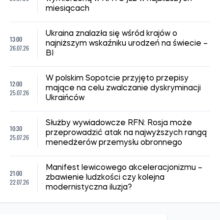
miesiącach
Ukraina znalazła się wśród krajów o
13:00
najniższym wskaźniku urodzeń na świecie –
26.07.26
BI
W polskim Sopotcie przyjęto przepisy
12:00
mające na celu zwalczanie dyskryminacji
25.07.26
Ukraińców
Służby wywiadowcze RFN: Rosja może
10:30
przeprowadzić atak na najwyższych rangą
25.07.26
menedżerów przemysłu obronnego
Manifest lewicowego akceleracjonizmu –
21:00
zbawienie ludzkości czy kolejna
22.07.26
modernistyczna iluzja?