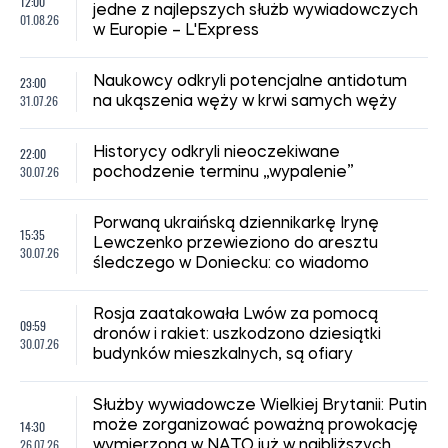
12:00
jedne z najlepszych służb wywiadowczych
01.08.26
w Europie – L'Express
23:00
Naukowcy odkryli potencjalne antidotum
31.07.26
na ukąszenia węży w krwi samych węży
22:00
Historycy odkryli nieoczekiwane
30.07.26
pochodzenie terminu „wypalenie”
Porwaną ukraińską dziennikarkę Irynę
15:35
Lewczenko przewieziono do aresztu
30.07.26
śledczego w Doniecku: co wiadomo
Rosja zaatakowała Lwów za pomocą
09:59
dronów i rakiet: uszkodzono dziesiątki
30.07.26
budynków mieszkalnych, są ofiary
Służby wywiadowcze Wielkiej Brytanii: Putin
14:30
może zorganizować poważną prowokację
26.07.26
wymierzoną w NATO już w najbliższych