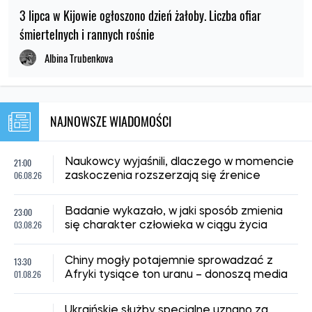
3 lipca w Kijowie ogłoszono dzień żałoby. Liczba ofiar
śmiertelnych i rannych rośnie
Albina Trubenkova
NAJNOWSZE WIADOMOŚCI
21:00
Naukowcy wyjaśnili, dlaczego w momencie
06.08.26
zaskoczenia rozszerzają się źrenice
23:00
Badanie wykazało, w jaki sposób zmienia
03.08.26
się charakter człowieka w ciągu życia
13:30
Chiny mogły potajemnie sprowadzać z
01.08.26
Afryki tysiące ton uranu – donoszą media
Ukraińskie służby specjalne uznano za