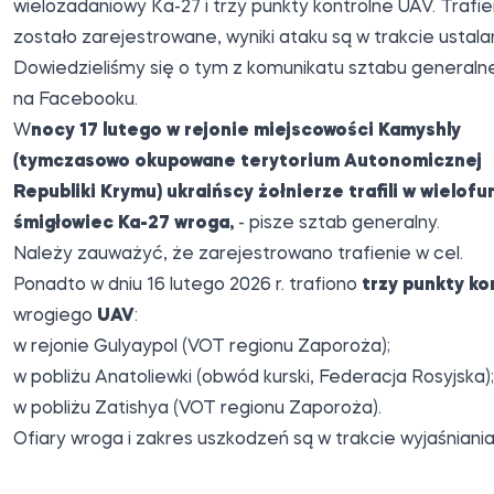
wielozadaniowy Ka-27 i trzy punkty kontrolne UAV. Trafie
zostało zarejestrowane, wyniki ataku są w trakcie ustalan
Dowiedzieliśmy się o tym z komunikatu sztabu general
na Facebooku.
W
nocy 17 lutego w rejonie miejscowości Kamyshly
(tymczasowo okupowane terytorium Autonomicznej
Republiki Krymu) ukraińscy żołnierze trafili w wielofu
śmigłowiec Ka-27 wroga,
- pisze sztab generalny.
Należy zauważyć, że zarejestrowano trafienie w cel.
Ponadto w dniu 16 lutego 2026 r. trafiono
trzy punkty ko
wrogiego
UAV
:
w rejonie Gulyaypol (VOT regionu Zaporoża);
w pobliżu Anatoliewki (obwód kurski, Federacja Rosyjska);
w pobliżu Zatishya (VOT regionu Zaporoża).
Ofiary wroga i zakres uszkodzeń są w trakcie wyjaśniania