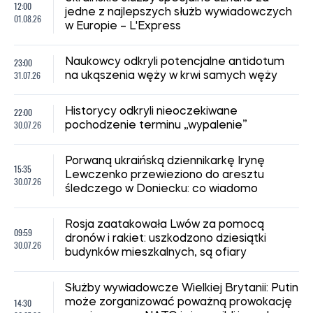
12:00
jedne z najlepszych służb wywiadowczych
01.08.26
w Europie – L'Express
23:00
Naukowcy odkryli potencjalne antidotum
31.07.26
na ukąszenia węży w krwi samych węży
22:00
Historycy odkryli nieoczekiwane
30.07.26
pochodzenie terminu „wypalenie”
Porwaną ukraińską dziennikarkę Irynę
15:35
Lewczenko przewieziono do aresztu
30.07.26
śledczego w Doniecku: co wiadomo
Rosja zaatakowała Lwów za pomocą
09:59
dronów i rakiet: uszkodzono dziesiątki
30.07.26
budynków mieszkalnych, są ofiary
Służby wywiadowcze Wielkiej Brytanii: Putin
14:30
może zorganizować poważną prowokację