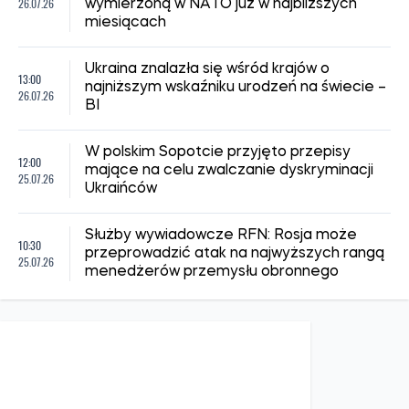
26.07.26
wymierzoną w NATO już w najbliższych
miesiącach
Ukraina znalazła się wśród krajów o
13:00
najniższym wskaźniku urodzeń na świecie –
26.07.26
BI
W polskim Sopotcie przyjęto przepisy
12:00
mające na celu zwalczanie dyskryminacji
25.07.26
Ukraińców
Służby wywiadowcze RFN: Rosja może
10:30
przeprowadzić atak na najwyższych rangą
25.07.26
menedżerów przemysłu obronnego