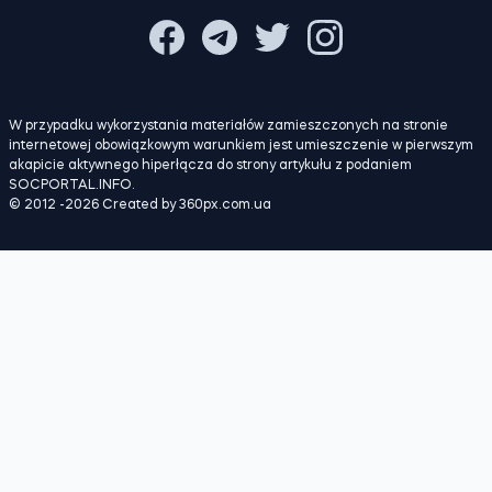
W przypadku wykorzystania materiałów zamieszczonych na stronie
internetowej obowiązkowym warunkiem jest umieszczenie w pierwszym
akapicie aktywnego hiperłącza do strony artykułu z podaniem
SOCPORTAL.INFO.
© 2012 -2026 Created by 360px.com.ua