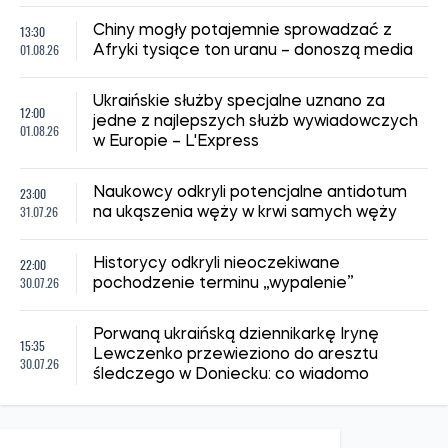
13:30
Chiny mogły potajemnie sprowadzać z
01.08.26
Afryki tysiące ton uranu – donoszą media
Ukraińskie służby specjalne uznano za
12:00
jedne z najlepszych służb wywiadowczych
01.08.26
w Europie – L'Express
23:00
Naukowcy odkryli potencjalne antidotum
31.07.26
na ukąszenia węży w krwi samych węży
22:00
Historycy odkryli nieoczekiwane
30.07.26
pochodzenie terminu „wypalenie”
Porwaną ukraińską dziennikarkę Irynę
15:35
Lewczenko przewieziono do aresztu
30.07.26
śledczego w Doniecku: co wiadomo