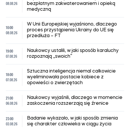
08.08.26
bezpłatnym zakwaterowaniem i opieką
medyczną
W Unii Europejskiej wyjaśniono, dlaczego
10:00
proces przystąpienia Ukrainy do UE się
08.08.26
przedłuża – FT
19:00
Naukowcy ustalili, w jaki sposób karaluchy
07.08.26
rozpoznają „swoich”
Sztuczna inteligencja niemal całkowicie
18:00
wyeliminowała postacie kobiece z
07.08.26
opowieści o zwierzętach
21:00
Naukowcy wyjaśnili, dlaczego w momencie
06.08.26
zaskoczenia rozszerzają się źrenice
23:00
Badanie wykazało, w jaki sposób zmienia
03.08.26
się charakter człowieka w ciągu życia