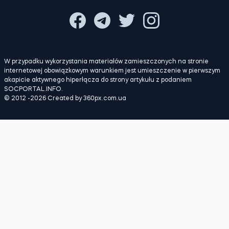
O projekcie
Polityka prywatności
W przypadku wykorzystania materiałów zamieszczonych na stronie
internetowej obowiązkowym warunkiem jest umieszczenie w pierwszym
akapicie aktywnego hiperłącza do strony artykułu z podaniem
SOCPORTAL.INFO.
© 2012 -2026 Created by 360px.com.ua