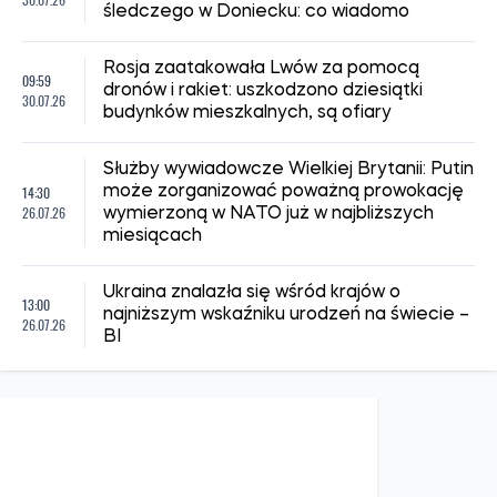
śledczego w Doniecku: co wiadomo
Rosja zaatakowała Lwów za pomocą
09:59
dronów i rakiet: uszkodzono dziesiątki
30.07.26
budynków mieszkalnych, są ofiary
Służby wywiadowcze Wielkiej Brytanii: Putin
14:30
może zorganizować poważną prowokację
26.07.26
wymierzoną w NATO już w najbliższych
miesiącach
Ukraina znalazła się wśród krajów o
13:00
najniższym wskaźniku urodzeń na świecie –
26.07.26
BI