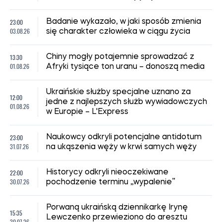
23:00
Badanie wykazało, w jaki sposób zmienia
03.08.26
się charakter człowieka w ciągu życia
13:30
Chiny mogły potajemnie sprowadzać z
01.08.26
Afryki tysiące ton uranu – donoszą media
Ukraińskie służby specjalne uznano za
12:00
jedne z najlepszych służb wywiadowczych
01.08.26
w Europie – L'Express
23:00
Naukowcy odkryli potencjalne antidotum
31.07.26
na ukąszenia węży w krwi samych węży
22:00
Historycy odkryli nieoczekiwane
30.07.26
pochodzenie terminu „wypalenie”
Porwaną ukraińską dziennikarkę Irynę
15:35
Lewczenko przewieziono do aresztu
30.07.26