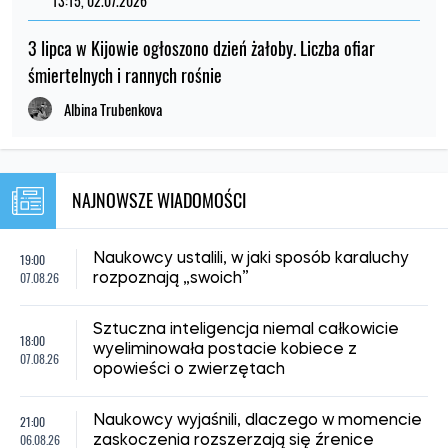
13:15, 02.07.2026
3 lipca w Kijowie ogłoszono dzień żałoby. Liczba ofiar
śmiertelnych i rannych rośnie
Albina Trubenkova
NAJNOWSZE WIADOMOŚCI
19:00
Naukowcy ustalili, w jaki sposób karaluchy
07.08.26
rozpoznają „swoich”
Sztuczna inteligencja niemal całkowicie
18:00
wyeliminowała postacie kobiece z
07.08.26
opowieści o zwierzętach
21:00
Naukowcy wyjaśnili, dlaczego w momencie
06.08.26
zaskoczenia rozszerzają się źrenice