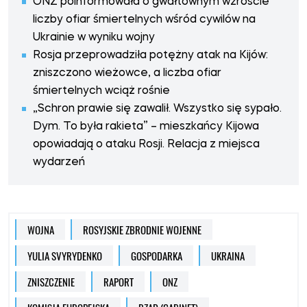
ONZ poinformowała o gwałtownym wzroście
liczby ofiar śmiertelnych wśród cywilów na
Ukrainie w wyniku wojny
Rosja przeprowadziła potężny atak na Kijów:
zniszczono wieżowce, a liczba ofiar
śmiertelnych wciąż rośnie
„Schron prawie się zawalił. Wszystko się sypało.
Dym. To była rakieta” – mieszkańcy Kijowa
opowiadają o ataku Rosji. Relacja z miejsca
wydarzeń
WOJNA
ROSYJSKIE ZBRODNIE WOJENNE
YULIA SVYRYDENKO
GOSPODARKA
UKRAINA
ZNISZCZENIE
RAPORT
ONZ