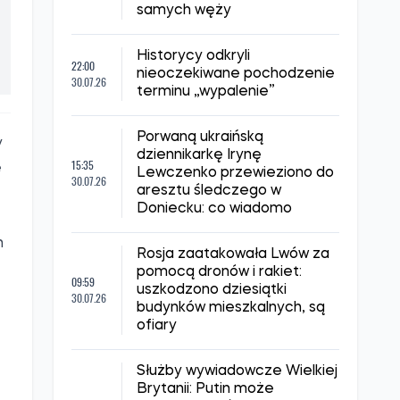
Chiny mogły potajemnie
13:30
sprowadzać z Afryki tysiące
01.08.26
ton uranu – donoszą media
Ukraińskie służby specjalne
uznano za jedne z
12:00
najlepszych służb
01.08.26
wywiadowczych w Europie –
L'Express
Naukowcy odkryli
23:00
potencjalne antidotum na
31.07.26
ukąszenia węży w krwi
samych węży
Historycy odkryli
22:00
nieoczekiwane pochodzenie
30.07.26
terminu „wypalenie”