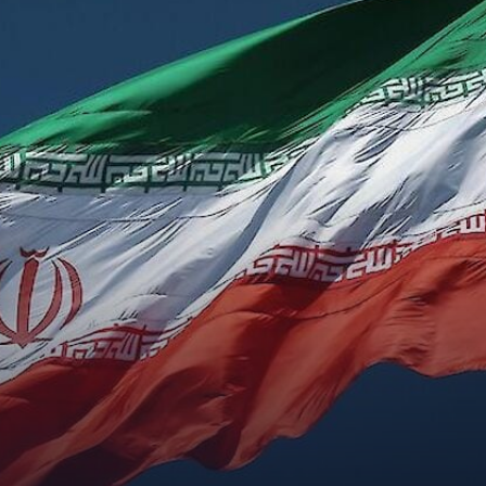
YDATÓW: KTO MÓGŁBY OBJĄĆ
O PRZYWÓDCY IRANU PO
CNN
Y OBJĄĆ STANOWISKO NAJWYŻSZEGO PRZYWÓDCY IRANU PO ŚMIERCI CHAMENEIEGO -