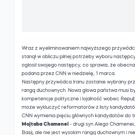
Członkowie zgromadzenia spotkają się wkr
wyznaczeniem następcy Alego Chameneieg