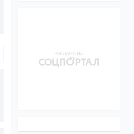
26.07.26
wskaźniku urodzeń na
świecie – BI
,
W polskim Sopotcie przyjęto
12:00
przepisy mające na celu
25.07.26
zwalczanie dyskryminacji
Ukraińców
Służby wywiadowcze RFN:
Rosja może przeprowadzić
10:30
atak na najwyższych rangą
25.07.26
menedżerów przemysłu
obronnego