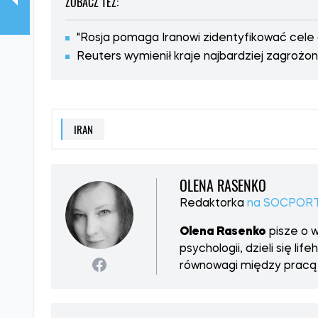
stanowisk rządowych i ma niewielki wpływ na sił
Hashem Hosseini Busheri
- pierwszy wiceprze
ale nie ma powiązań z IRGC i nie jest aktywny w 
Ponadto głównodowodzący IRGC Mohammad Pakp
bezpieczeństwa Ali Shamkhani zginęli w izraelsk
Prezydent Massoud Pezeshkian, Gholam Hossein 
Strażników Konstytucji tymczasowo przejmą wład
prasowej Tasnim. Zgromadzenie Ekspertów już p
ogłoszenia nowego najwyższego przywódcy kraj
ZOBACZ TEŻ:
"Rosja pomaga Iranowi zidentyfikować cel
Reuters wymienił kraje najbardziej zagrożo