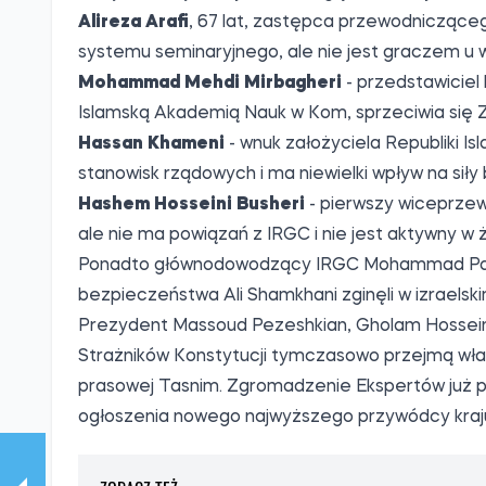
Wraz z wyeliminowaniem najwyższego przywódcy I
stanął w obliczu pilnej potrzeby wyboru następcy.
ogłosił swojego następcy, co sprawia, że obecna
podana przez
CNN
w niedzielę, 1 marca.
Następny przywódca Iranu zostanie wybrany pr
rangą duchownych. Nowa głowa państwa musi b
kompetencje polityczne i lojalność wobec Republi
może wykluczyć reformatorów z listy kandydató
CNN wymienia pięciu głównych kandydatów do t
Mojtaba Chamenei
- drugi syn Alego Chamenei, 
Basij, ale nie jest wysokim rangą duchownym i nie
Alireza Arafi
, 67 lat, zastępca przewodnicząc
systemu seminaryjnego, ale nie jest graczem u 
Mohammad Mehdi Mirbagheri
- przedstawiciel
Islamską Akademią Nauk w Kom, sprzeciwia się 
Hassan Khameni
- wnuk założyciela Republiki I