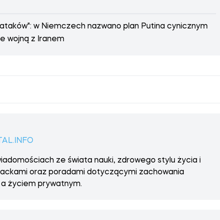
y bezpieczeństwa.
wodniczący Zgromadzenia Ekspertów, bliski Chameneiemu
życiu publicznym.
our i główny doradca najwyższego przywódcy ds.
im i amerykańskim ataku 28 lutego.
Mohseni-Ejei, szef sądownictwa, oraz członek Rady
zę w okresie przejściowym, według irańskiej agencji
rzygotowuje się do omówienia możliwych następców i
u.
e ataków": w Niemczech nazwano plan Putina cynicznym
ne wojną z Iranem