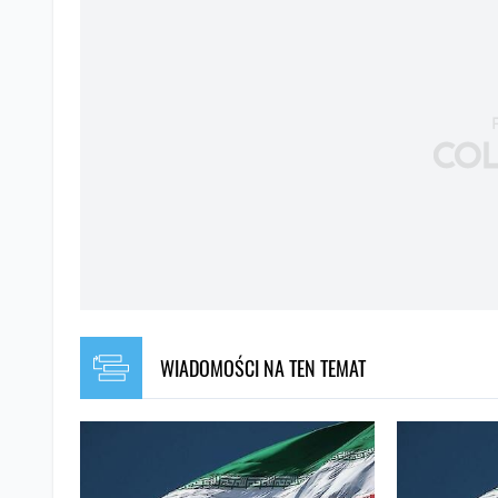
IRAN
OLENA RASENKO
Redaktorka
na SOCPORT
Olena Rasenko
pisze o w
psychologii, dzieli się 
równowagi między pracą