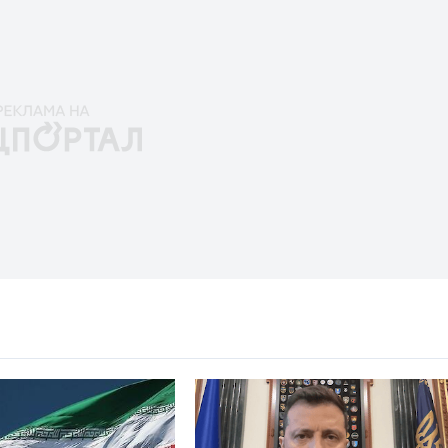
AL.INFO
iadomościach ze świata nauki, zdrowego stylu życia i
lifehackami oraz poradami dotyczącymi zachowania
 a życiem prywatnym.