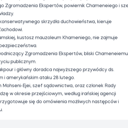
ranu, ajatollaha Alego Chamenei, irański reżim klerykaln
 Chamenei rządził przez prawie 40 lat i nigdy oficjalnie ni
 sytuacja jest szczególnie napięta. Informacja ta została
zez Zgromadzenie Ekspertów, organ złożony z 88 wysokic
yć mężczyzną, duchownym, posiadać autorytet moralny,
ki Islamskiej. Eksperci twierdzą, że konserwatywny kler
w.
ronu:
56 lat, ma wpływy w cieniu władzy i powiązania z IRGC i
 jest oficjalnie zaangażowany w politykę.
ego Zgromadzenia Ekspertów, powiernik Chameneiego i sz
władzy.
 konserwatywnego skrzydła duchowieństwa, kieruje
Zachodowi.
slamskiej, kustosz mauzoleum Khameniego, nie zajmuje