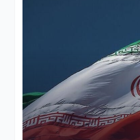
PIĘCIU MOŻLIWYCH KAND
STANOWISKO NAJWYŻSZEG
ŚMIERCI CHAMENEIEGO - 
GŁÓWNA
ЗАРУБЕЖ
PIĘCIU MOŻLIWYCH KANDYDATÓW: KTO MÓGŁB
CNN