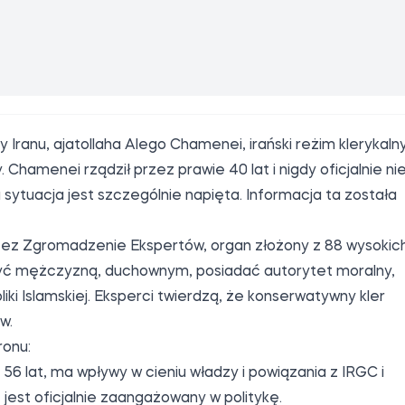
ótce, aby omówić możliwe kandydatury przed
o.