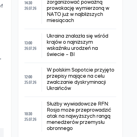
Porwaną ukraińską
y
dziennikarkę Irynę
15:35
e
Lewczenko przewieziono do
30.07.26
aresztu śledczego w
Doniecku: co wiadomo
h
Rosja zaatakowała Lwów za
pomocą dronów i rakiet:
09:59
uszkodzono dziesiątki
30.07.26
budynków mieszkalnych, są
ofiary
Służby wywiadowcze Wielkiej
Brytanii: Putin może
14:30
zorganizować poważną
ef
26.07.26
prowokację wymierzoną w
NATO już w najbliższych
miesiącach
Ukraina znalazła się wśród
13:00
krajów o najniższym