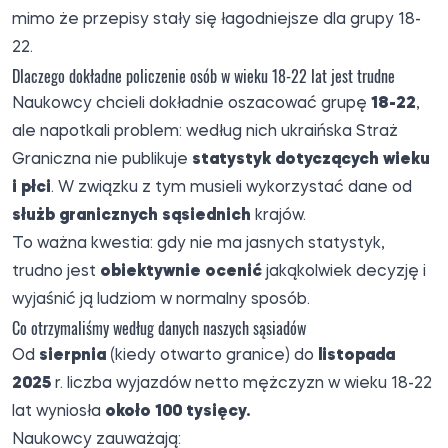
mimo że przepisy stały się łagodniejsze dla grupy 18-
22.
Dlaczego dokładne policzenie osób w wieku 18-22 lat jest trudne
Naukowcy chcieli dokładnie oszacować grupę
18-22
,
ale napotkali problem: według nich ukraińska Straż
Graniczna nie publikuje
statystyk dotyczących wieku
i płci
. W związku z tym musieli wykorzystać dane od
służb granicznych sąsiednich
krajów.
To ważna kwestia: gdy nie ma jasnych statystyk,
trudno jest
obiektywnie ocenić
jakąkolwiek decyzję i
wyjaśnić ją ludziom w normalny sposób.
Co otrzymaliśmy według danych naszych sąsiadów
Od
sierpnia
(kiedy otwarto granice) do
listopada
2025
r. liczba wyjazdów netto mężczyzn w wieku 18-22
lat wyniosła
około 100 tysięcy.
Naukowcy zauważają: