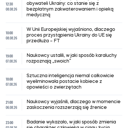
12:30
obywateli Ukrainy: co stanie się z
08.08.26
bezpłatnym zakwaterowaniem i opieką
medyczną
W Unii Europejskiej wyjaśniono, dlaczego
10:00
proces przystąpienia Ukrainy do UE się
08.08.26
przedłuża – FT
19:00
Naukowcy ustalili, w jaki sposób karaluchy
07.08.26
rozpoznają „swoich”
Sztuczna inteligencja niemal całkowicie
18:00
wyeliminowała postacie kobiece z
07.08.26
opowieści o zwierzętach
21:00
Naukowcy wyjaśnili, dlaczego w momencie
06.08.26
zaskoczenia rozszerzają się źrenice
23:00
Badanie wykazało, w jaki sposób zmienia
03.08.26
się charakter człowieka w ciągu życia