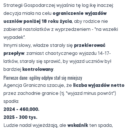
Strategii Gospodarczej
wyjaśnia tę log
ikę inaczej:
decyzja miała na celu
ograniczenie wyjazdów
uczniów poniżej 18 roku życia
, aby rodzice nie
zabierali nastolatków z wyprzedzeniem - "na wszelki
wypadek".
Innymi słowy, władze starały się
przekierować
przepływ
: zamiast chaotycznego wyjazdu 14-17-
latków, starały się sprawić, by wyjazd uczniów był
bardziej
kontrolowany
.
Pierwsze dane: ogólny odpływ stał się mniejszy
Agencja Graniczna szacuje, że
liczba wyjazdów netto
przez zachodnie granice (tj. "wyjazd minus powrót")
spadła:
2024 - 460,000.
2025 - 300 tys.
Ludzie nadal wyjeżdżają, ale
wskaźnik
ten spada,