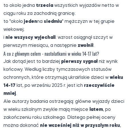
to około jedna
trzecia
wszystkich wyjazdów netto w
ciągu roku za zachodnią granicę;
to "około
jeden
na
siedmiu
" mężczyzn w tej grupie
wiekowej;
i
nie wszyscy wyjechali
: wzrost osiągnął szczyt w
pierwszym miesiącu, a następnie
zwolnił
.
A co z głównym celem - nastolatkami w wieku 14-17 lat?
Jak dotąd jest to bardziej
pierwszy sygnał
niż wynik
końcowy. Według liczby tymczasowych statusów
ochronnych, które otrzymują ukraińskie dzieci w
wieku
14-17
lat, po wrześniu 2025 r. jest ich
rzeczywiście
mniej
.
Ale autorzy badania ostrzegają: główne wyjazdy dzieci
w wieku szkolnym zwykle mają miejsce
latem
, po
zakończeniu roku szkolnego. Dlatego pełnej oceny
można dokonać
nie wcześniej niż w przyszłym roku
,