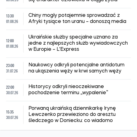
13:30
Chiny mogły potajemnie sprowadzać z
01.08.26
Afryki tysiące ton uranu – donoszą media
Ukraińskie służby specjalne uznano za
12:00
jedne z najlepszych służb wywiadowczych
01.08.26
w Europie – L'Express
23:00
Naukowcy odkryli potencjalne antidotum
31.07.26
na ukąszenia węży w krwi samych węży
22:00
Historycy odkryli nieoczekiwane
30.07.26
pochodzenie terminu „wypalenie”
Porwaną ukraińską dziennikarkę Irynę
15:35
Lewczenko przewieziono do aresztu
30.07.26
śledczego w Doniecku: co wiadomo