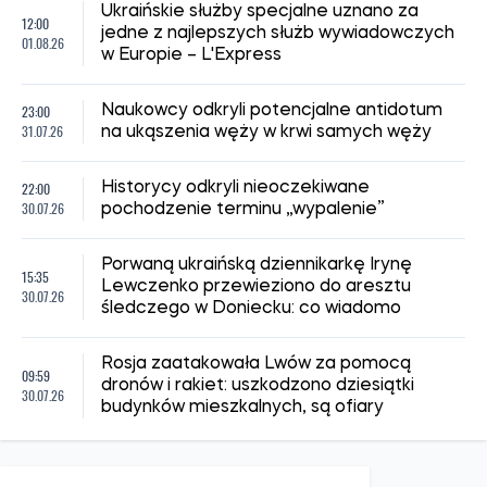
Ukraińskie służby specjalne uznano za
12:00
jedne z najlepszych służb wywiadowczych
01.08.26
w Europie – L'Express
23:00
Naukowcy odkryli potencjalne antidotum
31.07.26
na ukąszenia węży w krwi samych węży
22:00
Historycy odkryli nieoczekiwane
30.07.26
pochodzenie terminu „wypalenie”
Porwaną ukraińską dziennikarkę Irynę
15:35
Lewczenko przewieziono do aresztu
30.07.26
śledczego w Doniecku: co wiadomo
Rosja zaatakowała Lwów za pomocą
09:59
dronów i rakiet: uszkodzono dziesiątki
30.07.26
budynków mieszkalnych, są ofiary