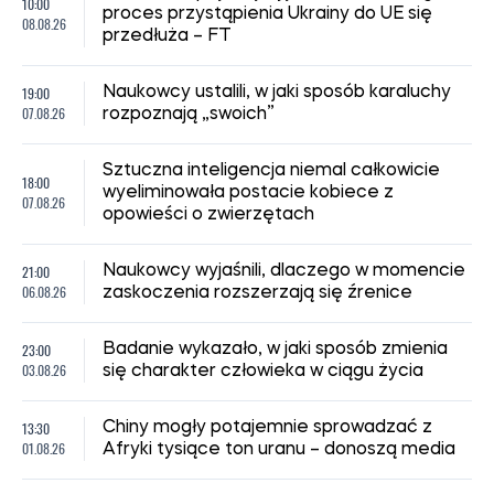
10:00
proces przystąpienia Ukrainy do UE się
08.08.26
przedłuża – FT
19:00
Naukowcy ustalili, w jaki sposób karaluchy
07.08.26
rozpoznają „swoich”
Sztuczna inteligencja niemal całkowicie
18:00
wyeliminowała postacie kobiece z
07.08.26
opowieści o zwierzętach
21:00
Naukowcy wyjaśnili, dlaczego w momencie
06.08.26
zaskoczenia rozszerzają się źrenice
23:00
Badanie wykazało, w jaki sposób zmienia
03.08.26
się charakter człowieka w ciągu życia
13:30
Chiny mogły potajemnie sprowadzać z
01.08.26
Afryki tysiące ton uranu – donoszą media