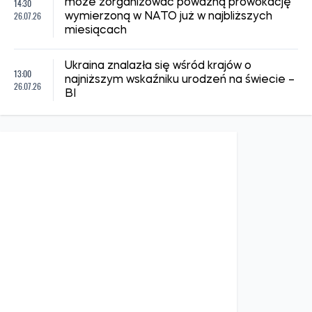
14:30
może zorganizować poważną prowokację
26.07.26
wymierzoną w NATO już w najbliższych
miesiącach
Ukraina znalazła się wśród krajów o
13:00
najniższym wskaźniku urodzeń na świecie –
26.07.26
BI