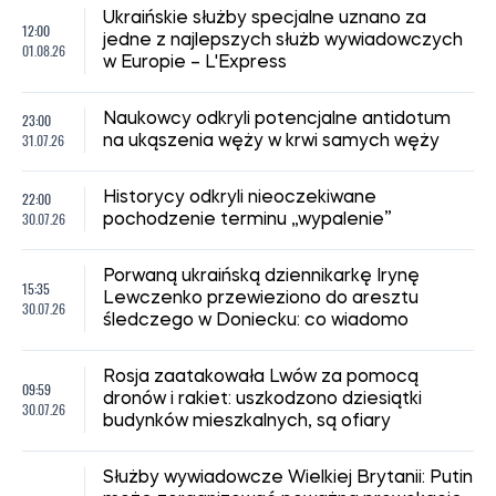
Ukraińskie służby specjalne uznano za
12:00
jedne z najlepszych służb wywiadowczych
01.08.26
w Europie – L'Express
23:00
Naukowcy odkryli potencjalne antidotum
31.07.26
na ukąszenia węży w krwi samych węży
22:00
Historycy odkryli nieoczekiwane
30.07.26
pochodzenie terminu „wypalenie”
Porwaną ukraińską dziennikarkę Irynę
15:35
Lewczenko przewieziono do aresztu
30.07.26
śledczego w Doniecku: co wiadomo
Rosja zaatakowała Lwów za pomocą
09:59
dronów i rakiet: uszkodzono dziesiątki
30.07.26
budynków mieszkalnych, są ofiary
Służby wywiadowcze Wielkiej Brytanii: Putin