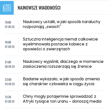
NAJNOWSZE WIADOMOŚCI
19:00
Naukowcy ustalili, w jaki sposób karaluchy
07.08.26
rozpoznają „swoich”
Sztuczna inteligencja niemal całkowicie
18:00
wyeliminowała postacie kobiece z
07.08.26
opowieści o zwierzętach
21:00
Naukowcy wyjaśnili, dlaczego w momencie
06.08.26
zaskoczenia rozszerzają się źrenice
23:00
Badanie wykazało, w jaki sposób zmienia
03.08.26
się charakter człowieka w ciągu życia
13:30
Chiny mogły potajemnie sprowadzać z
01.08.26
Afryki tysiące ton uranu – donoszą media