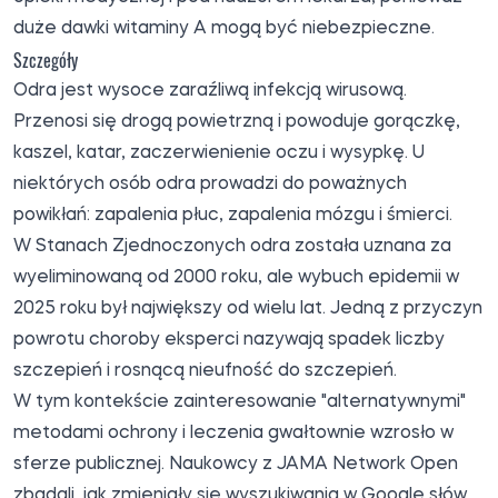
duże dawki witaminy A mogą być niebezpieczne.
Szczegóły
Odra jest wysoce zaraźliwą infekcją wirusową.
Przenosi się drogą powietrzną i powoduje gorączkę,
kaszel, katar, zaczerwienienie oczu i wysypkę. U
niektórych osób odra prowadzi do poważnych
powikłań: zapalenia płuc, zapalenia mózgu i śmierci.
W Stanach Zjednoczonych odra została uznana za
wyeliminowaną od 2000 roku, ale wybuch epidemii w
2025 roku był największy od wielu lat. Jedną z przyczyn
powrotu choroby eksperci nazywają spadek liczby
szczepień i rosnącą nieufność do szczepień.
W tym kontekście zainteresowanie "alternatywnymi"
metodami ochrony i leczenia gwałtownie wzrosło w
sferze publicznej. Naukowcy z JAMA Network Open
zbadali, jak zmieniały się wyszukiwania w Google słów