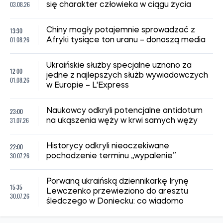
03.08.26
się charakter człowieka w ciągu życia
13:30
Chiny mogły potajemnie sprowadzać z
01.08.26
Afryki tysiące ton uranu – donoszą media
Ukraińskie służby specjalne uznano za
12:00
jedne z najlepszych służb wywiadowczych
01.08.26
w Europie – L'Express
23:00
Naukowcy odkryli potencjalne antidotum
31.07.26
na ukąszenia węży w krwi samych węży
22:00
Historycy odkryli nieoczekiwane
30.07.26
pochodzenie terminu „wypalenie”
Porwaną ukraińską dziennikarkę Irynę
15:35
Lewczenko przewieziono do aresztu
30.07.26
śledczego w Doniecku: co wiadomo