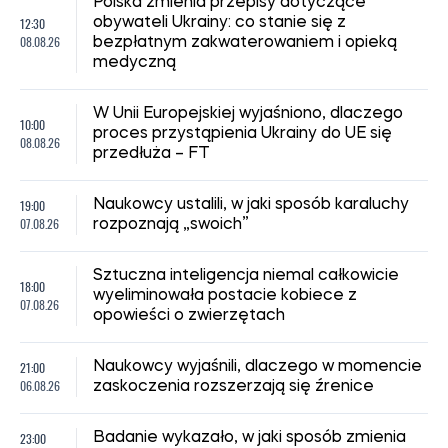
Polska zmienia przepisy dotyczące
12:30
obywateli Ukrainy: co stanie się z
08.08.26
bezpłatnym zakwaterowaniem i opieką
medyczną
W Unii Europejskiej wyjaśniono, dlaczego
10:00
proces przystąpienia Ukrainy do UE się
08.08.26
przedłuża – FT
19:00
Naukowcy ustalili, w jaki sposób karaluchy
07.08.26
rozpoznają „swoich”
Sztuczna inteligencja niemal całkowicie
18:00
wyeliminowała postacie kobiece z
07.08.26
opowieści o zwierzętach
21:00
Naukowcy wyjaśnili, dlaczego w momencie
06.08.26
zaskoczenia rozszerzają się źrenice
23:00
Badanie wykazało, w jaki sposób zmienia