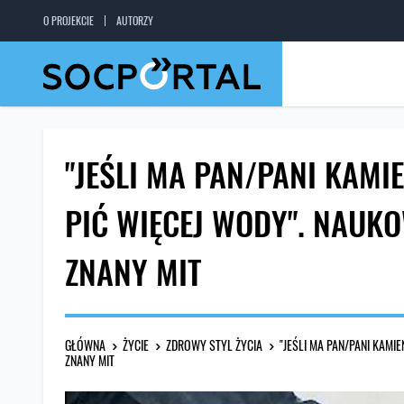
O PROJEKCIE
AUTORZY
"JEŚLI MA PAN/PANI KAMI
PIĆ WIĘCEJ WODY". NAUK
ZNANY MIT
GŁÓWNA
ŻYCIE
ZDROWY STYL ŻYCIA
"JEŚLI MA PAN/PANI KAMI
ZNANY MIT