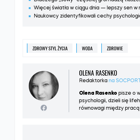
Dlaczego „sowy” częściej gromadzą tłuszcz
Więcej światła w ciągu dnia — lepszy sen w 
Naukowcy zidentyfikowali cechy psycholog
ZDROWY STYL ŻYCIA
WODA
ZDROWIE
OLENA RASENKO
Redaktorka
na SOCPORT
Olena Rasenko
pisze o w
psychologii, dzieli się 
równowagi między pracą