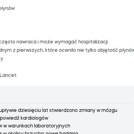
płynów
często nawraca i może wymagać hospitalizacji.
ednym z pierwszych, które oceniło nie tylko objętość płynó
y.
Lancet
.
 upływie dziesięciu lat stwierdzono zmiany w mózgu
dpowiedź kardiologów
ów w warunkach laboratoryjnych