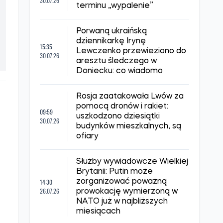
30.07.26
terminu „wypalenie”
Porwaną ukraińską
dziennikarkę Irynę
15:35
Lewczenko przewieziono do
30.07.26
aresztu śledczego w
Doniecku: co wiadomo
Rosja zaatakowała Lwów za
pomocą dronów i rakiet:
09:59
uszkodzono dziesiątki
30.07.26
budynków mieszkalnych, są
ofiary
Służby wywiadowcze Wielkiej
Brytanii: Putin może
14:30
zorganizować poważną
26.07.26
prowokację wymierzoną w
NATO już w najbliższych
miesiącach