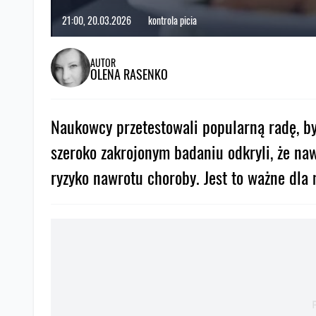
21:00, 20.03.2026
kontrola picia
AUTOR
OLENA RASENKO
Naukowcy przetestowali popularną radę, b
szeroko zakrojonym badaniu odkryli, że na
ryzyko nawrotu choroby. Jest to ważne dla