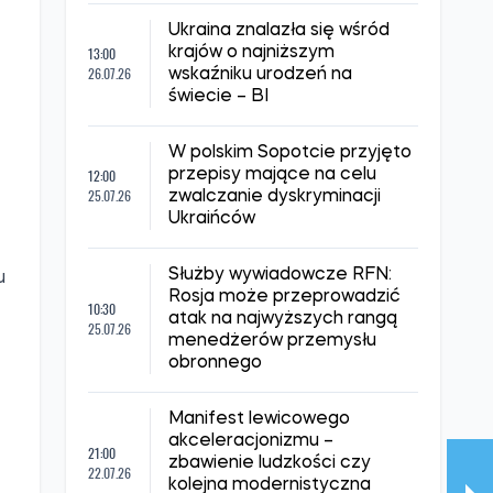
Ukraina znalazła się wśród
13:00
krajów o najniższym
26.07.26
wskaźniku urodzeń na
świecie – BI
W polskim Sopotcie przyjęto
12:00
przepisy mające na celu
25.07.26
zwalczanie dyskryminacji
Ukraińców
Służby wywiadowcze RFN:
u
Rosja może przeprowadzić
10:30
atak na najwyższych rangą
25.07.26
menedżerów przemysłu
obronnego
Manifest lewicowego
akceleracjonizmu –
21:00
zbawienie ludzkości czy
22.07.26
kolejna modernistyczna