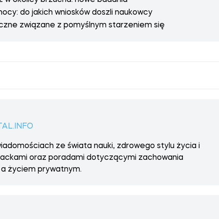
 w okolicy brzucha: nowe badania
nocy: do jakich wniosków doszli naukowcy
iczne związane z pomyślnym starzeniem się
AL.INFO
iadomościach ze świata nauki, zdrowego stylu życia i
lifehackami oraz poradami dotyczącymi zachowania
 a życiem prywatnym.