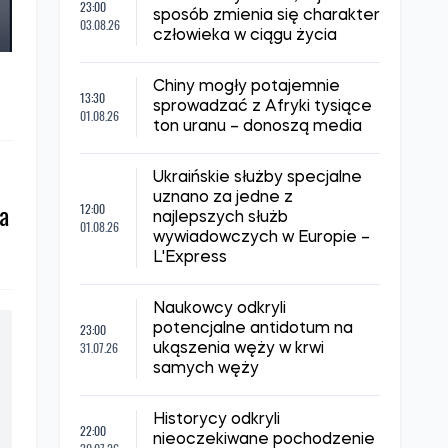
23:00
sposób zmienia się charakter
03.08.26
człowieka w ciągu życia
Chiny mogły potajemnie
13:30
sprowadzać z Afryki tysiące
01.08.26
ton uranu – donoszą media
Ukraińskie służby specjalne
uznano za jedne z
a
12:00
najlepszych służb
01.08.26
wywiadowczych w Europie –
L'Express
Naukowcy odkryli
23:00
potencjalne antidotum na
31.07.26
ukąszenia węży w krwi
samych węży
Historycy odkryli
22:00
nieoczekiwane pochodzenie