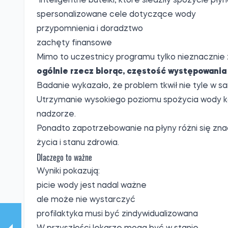
"inteligentne butelki, które śledziły spożycie pły
spersonalizowane cele dotyczące wody
przypomnienia i doradztwo
zachęty finansowe
Mimo to uczestnicy programu tylko nieznacznie zw
ogólnie rzecz biorąc, częstość występowania
Badanie wykazało, że problem tkwił nie tyle w s
Utrzymanie wysokiego poziomu spożycia wody każ
nadzorze.
Ponadto zapotrzebowanie na płyny różni się znac
życia i stanu zdrowia.
Dlaczego to ważne
Wyniki pokazują:
picie wody jest nadal ważne
ale może nie wystarczyć
profilaktyka musi być zindywidualizowana