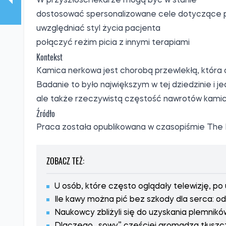
W przyszłości lekarze mogą być w stanie
dostosować spersonalizowane cele dotyczące 
uwzględniać styl życia pacjenta
połączyć reżim picia z innymi terapiami
Kontekst
Kamica nerkowa jest chorobą przewlekłą, która 
Badanie to było największym w tej dziedzinie i j
ale także rzeczywistą częstość nawrotów kamic
Źródło
Praca została opublikowana w czasopiśmie
The 
ZOBACZ TEŻ:
U osób, które często oglądały telewizję, po
Ile kawy można pić bez szkody dla serca: o
Naukowcy zbliżyli się do uzyskania plemnik