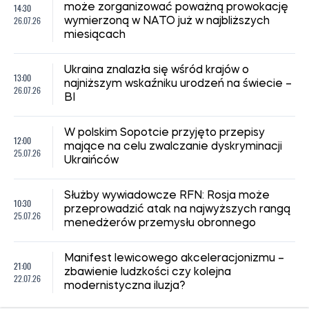
14:30
może zorganizować poważną prowokację
26.07.26
wymierzoną w NATO już w najbliższych
miesiącach
Ukraina znalazła się wśród krajów o
13:00
najniższym wskaźniku urodzeń na świecie –
26.07.26
BI
W polskim Sopotcie przyjęto przepisy
12:00
mające na celu zwalczanie dyskryminacji
25.07.26
Ukraińców
Służby wywiadowcze RFN: Rosja może
10:30
przeprowadzić atak na najwyższych rangą
25.07.26
menedżerów przemysłu obronnego
Manifest lewicowego akceleracjonizmu –
21:00
zbawienie ludzkości czy kolejna
22.07.26
modernistyczna iluzja?