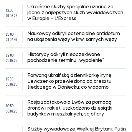
Ukraińskie służby specjalne uznano za
12:00
jedne z najlepszych służb wywiadowczych
01.08.26
w Europie – L'Express
23:00
Naukowcy odkryli potencjalne antidotum
31.07.26
na ukąszenia węży w krwi samych węży
22:00
Historycy odkryli nieoczekiwane
30.07.26
pochodzenie terminu „wypalenie”
Porwaną ukraińską dziennikarkę Irynę
15:35
Lewczenko przewieziono do aresztu
30.07.26
śledczego w Doniecku: co wiadomo
Rosja zaatakowała Lwów za pomocą
09:59
dronów i rakiet: uszkodzono dziesiątki
30.07.26
budynków mieszkalnych, są ofiary
Służby wywiadowcze Wielkiej Brytanii: Putin