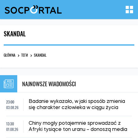
SKANDAL
GŁÓWNA
ТЕГИ
SKANDAL
NAJNOWSZE WIADOMOŚCI
23:00
Badanie wykazało, w jaki sposób zmienia
03.08.26
się charakter człowieka w ciągu życia
13:30
Chiny mogły potajemnie sprowadzać z
01.08.26
Afryki tysiące ton uranu – donoszą media