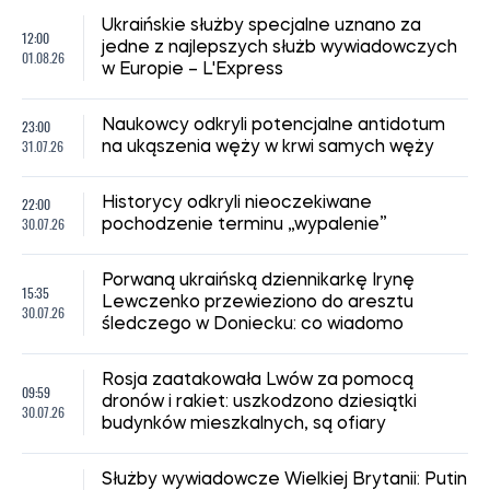
Ukraińskie służby specjalne uznano za
12:00
jedne z najlepszych służb wywiadowczych
01.08.26
w Europie – L'Express
23:00
Naukowcy odkryli potencjalne antidotum
31.07.26
na ukąszenia węży w krwi samych węży
22:00
Historycy odkryli nieoczekiwane
30.07.26
pochodzenie terminu „wypalenie”
Porwaną ukraińską dziennikarkę Irynę
15:35
Lewczenko przewieziono do aresztu
30.07.26
śledczego w Doniecku: co wiadomo
Rosja zaatakowała Lwów za pomocą
09:59
dronów i rakiet: uszkodzono dziesiątki
30.07.26
budynków mieszkalnych, są ofiary
Służby wywiadowcze Wielkiej Brytanii: Putin