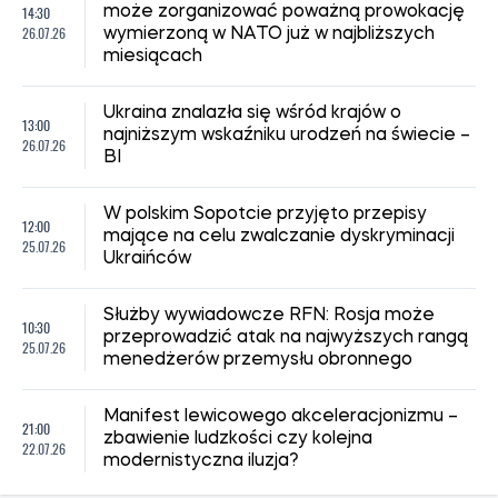
14:30
może zorganizować poważną prowokację
26.07.26
wymierzoną w NATO już w najbliższych
miesiącach
Ukraina znalazła się wśród krajów o
13:00
najniższym wskaźniku urodzeń na świecie –
26.07.26
BI
W polskim Sopotcie przyjęto przepisy
12:00
mające na celu zwalczanie dyskryminacji
25.07.26
Ukraińców
Służby wywiadowcze RFN: Rosja może
10:30
przeprowadzić atak na najwyższych rangą
25.07.26
menedżerów przemysłu obronnego
Manifest lewicowego akceleracjonizmu –
21:00
zbawienie ludzkości czy kolejna
22.07.26
modernistyczna iluzja?