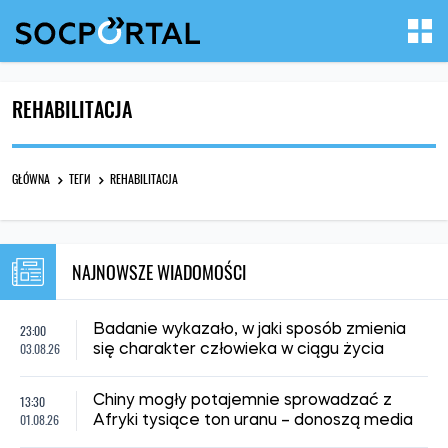
REHABILITACJA
GŁÓWNA
ТЕГИ
REHABILITACJA
NAJNOWSZE WIADOMOŚCI
23:00
Badanie wykazało, w jaki sposób zmienia
03.08.26
się charakter człowieka w ciągu życia
13:30
Chiny mogły potajemnie sprowadzać z
01.08.26
Afryki tysiące ton uranu – donoszą media