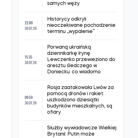
Chiny mogły potajemnie
13:30
sprowadzać z Afryki tysiące
01.08.26
ton uranu – donoszą media
Ukraińskie służby specjalne
uznano za jedne z
12:00
najlepszych służb
01.08.26
wywiadowczych w Europie –
L'Express
Naukowcy odkryli
23:00
potencjalne antidotum na
31.07.26
ukąszenia węży w krwi
samych węży
Historycy odkryli
22:00
nieoczekiwane pochodzenie
30.07.26
terminu „wypalenie”