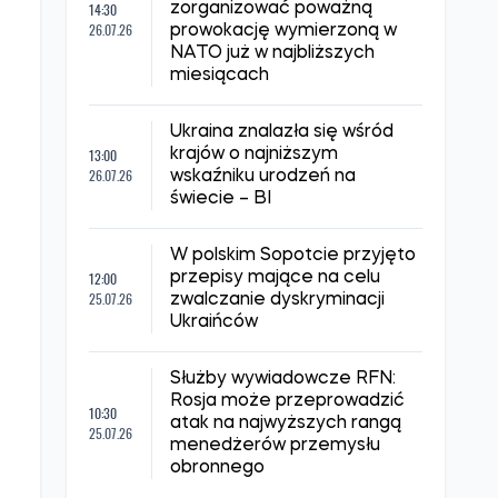
Porwaną ukraińską
dziennikarkę Irynę
15:35
Lewczenko przewieziono do
30.07.26
aresztu śledczego w
Doniecku: co wiadomo
Rosja zaatakowała Lwów za
pomocą dronów i rakiet:
09:59
uszkodzono dziesiątki
30.07.26
budynków mieszkalnych, są
ofiary
Służby wywiadowcze Wielkiej
Brytanii: Putin może
14:30
zorganizować poważną
26.07.26
prowokację wymierzoną w
NATO już w najbliższych
miesiącach
Ukraina znalazła się wśród
13:00
krajów o najniższym