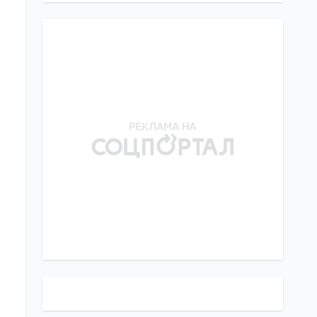
26.07.26
wskaźniku urodzeń na
świecie – BI
W polskim Sopotcie przyjęto
12:00
przepisy mające na celu
25.07.26
zwalczanie dyskryminacji
Ukraińców
Służby wywiadowcze RFN:
Rosja może przeprowadzić
10:30
atak na najwyższych rangą
25.07.26
menedżerów przemysłu
obronnego