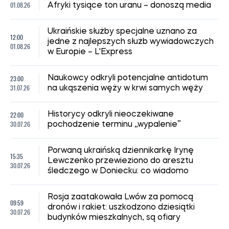
01.08.26
Afryki tysiące ton uranu – donoszą media
Ukraińskie służby specjalne uznano za
12:00
jedne z najlepszych służb wywiadowczych
01.08.26
w Europie – L'Express
23:00
Naukowcy odkryli potencjalne antidotum
31.07.26
na ukąszenia węży w krwi samych węży
22:00
Historycy odkryli nieoczekiwane
30.07.26
pochodzenie terminu „wypalenie”
Porwaną ukraińską dziennikarkę Irynę
15:35
Lewczenko przewieziono do aresztu
30.07.26
śledczego w Doniecku: co wiadomo
Rosja zaatakowała Lwów za pomocą
09:59
dronów i rakiet: uszkodzono dziesiątki
30.07.26
budynków mieszkalnych, są ofiary