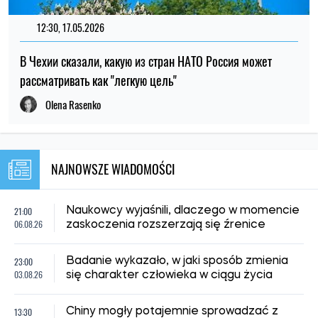
12:30, 17.05.2026
В Чехии сказали, какую из стран НАТО Россия может
рассматривать как "легкую цель"
Olena Rasenko
NAJNOWSZE WIADOMOŚCI
21:00
Naukowcy wyjaśnili, dlaczego w momencie
06.08.26
zaskoczenia rozszerzają się źrenice
23:00
Badanie wykazało, w jaki sposób zmienia
03.08.26
się charakter człowieka w ciągu życia
13:30
Chiny mogły potajemnie sprowadzać z