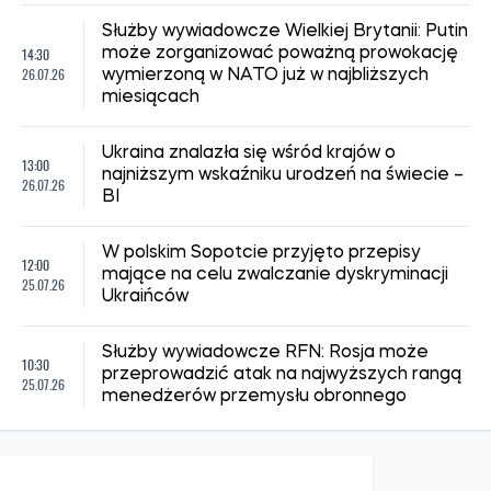
Służby wywiadowcze Wielkiej Brytanii: Putin
14:30
może zorganizować poważną prowokację
26.07.26
wymierzoną w NATO już w najbliższych
miesiącach
Ukraina znalazła się wśród krajów o
13:00
najniższym wskaźniku urodzeń na świecie –
26.07.26
BI
W polskim Sopotcie przyjęto przepisy
12:00
mające na celu zwalczanie dyskryminacji
25.07.26
Ukraińców
Służby wywiadowcze RFN: Rosja może
10:30
przeprowadzić atak na najwyższych rangą
25.07.26
menedżerów przemysłu obronnego