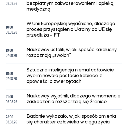
08.08.26
bezpłatnym zakwaterowaniem i opieką
medyczną
W Unii Europejskiej wyjaśniono, dlaczego
10:00
proces przystąpienia Ukrainy do UE się
08.08.26
przedłuża – FT
19:00
Naukowcy ustalili, w jaki sposób karaluchy
07.08.26
rozpoznają „swoich”
Sztuczna inteligencja niemal całkowicie
18:00
wyeliminowała postacie kobiece z
07.08.26
opowieści o zwierzętach
21:00
Naukowcy wyjaśnili, dlaczego w momencie
06.08.26
zaskoczenia rozszerzają się źrenice
23:00
Badanie wykazało, w jaki sposób zmienia
03.08.26
się charakter człowieka w ciągu życia