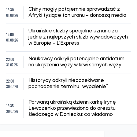
13:30
Chiny mogły potajemnie sprowadzać z
01.08.26
Afryki tysiące ton uranu – donoszą media
Ukraińskie służby specjalne uznano za
12:00
jedne z najlepszych służb wywiadowczych
01.08.26
w Europie – L'Express
23:00
Naukowcy odkryli potencjalne antidotum
31.07.26
na ukąszenia węży w krwi samych węży
22:00
Historycy odkryli nieoczekiwane
30.07.26
pochodzenie terminu „wypalenie”
Porwaną ukraińską dziennikarkę Irynę
15:35
Lewczenko przewieziono do aresztu
30.07.26
śledczego w Doniecku: co wiadomo