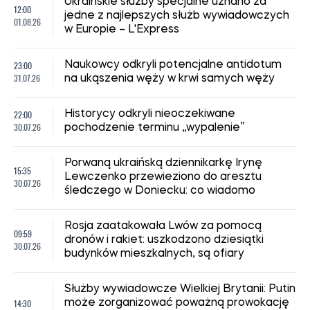
Ukraińskie służby specjalne uznano za
12:00
jedne z najlepszych służb wywiadowczych
01.08.26
w Europie – L'Express
23:00
Naukowcy odkryli potencjalne antidotum
31.07.26
na ukąszenia węży w krwi samych węży
22:00
Historycy odkryli nieoczekiwane
30.07.26
pochodzenie terminu „wypalenie”
Porwaną ukraińską dziennikarkę Irynę
15:35
Lewczenko przewieziono do aresztu
30.07.26
śledczego w Doniecku: co wiadomo
Rosja zaatakowała Lwów za pomocą
09:59
dronów i rakiet: uszkodzono dziesiątki
30.07.26
budynków mieszkalnych, są ofiary
Służby wywiadowcze Wielkiej Brytanii: Putin
14:30
może zorganizować poważną prowokację