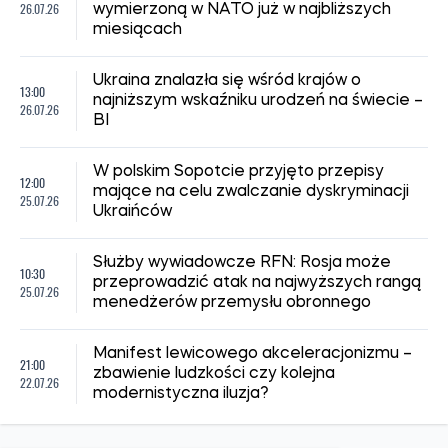
26.07.26
wymierzoną w NATO już w najbliższych
miesiącach
Ukraina znalazła się wśród krajów o
13:00
najniższym wskaźniku urodzeń na świecie –
26.07.26
BI
W polskim Sopotcie przyjęto przepisy
12:00
mające na celu zwalczanie dyskryminacji
25.07.26
Ukraińców
Służby wywiadowcze RFN: Rosja może
10:30
przeprowadzić atak na najwyższych rangą
25.07.26
menedżerów przemysłu obronnego
Manifest lewicowego akceleracjonizmu –
21:00
zbawienie ludzkości czy kolejna
22.07.26
modernistyczna iluzja?