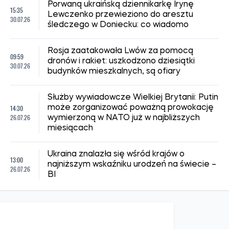
Porwaną ukraińską dziennikarkę Irynę
15:35
Lewczenko przewieziono do aresztu
30.07.26
śledczego w Doniecku: co wiadomo
Rosja zaatakowała Lwów za pomocą
09:59
dronów i rakiet: uszkodzono dziesiątki
30.07.26
budynków mieszkalnych, są ofiary
Służby wywiadowcze Wielkiej Brytanii: Putin
14:30
może zorganizować poważną prowokację
26.07.26
wymierzoną w NATO już w najbliższych
miesiącach
Ukraina znalazła się wśród krajów o
13:00
najniższym wskaźniku urodzeń na świecie –
26.07.26
BI