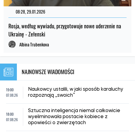
08:28, 29.01.2026
Rosja, według wywiadu, przygotowuje nowe uderzenie na
Ukrainę - Zełenski
Albina Trubenkova
NAJNOWSZE WIADOMOŚCI
19:00
Naukowcy ustalili, w jaki sposób karaluchy
07.08.26
rozpoznają „swoich”
Sztuczna inteligencja niemal całkowicie
18:00
wyeliminowała postacie kobiece z
07.08.26
opowieści o zwierzętach