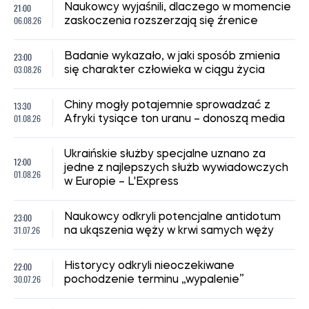
21:00
Naukowcy wyjaśnili, dlaczego w momencie
06.08.26
zaskoczenia rozszerzają się źrenice
23:00
Badanie wykazało, w jaki sposób zmienia
03.08.26
się charakter człowieka w ciągu życia
13:30
Chiny mogły potajemnie sprowadzać z
01.08.26
Afryki tysiące ton uranu – donoszą media
Ukraińskie służby specjalne uznano za
12:00
jedne z najlepszych służb wywiadowczych
01.08.26
w Europie – L'Express
23:00
Naukowcy odkryli potencjalne antidotum
31.07.26
na ukąszenia węży w krwi samych węży
22:00
Historycy odkryli nieoczekiwane
30.07.26
pochodzenie terminu „wypalenie”