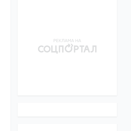
Służby wywiadowcze Wielkiej
Brytanii: Putin może
14:30
zorganizować poważną
26.07.26
prowokację wymierzoną w
NATO już w najbliższych
miesiącach
Ukraina znalazła się wśród
13:00
krajów o najniższym
26.07.26
wskaźniku urodzeń na
świecie – BI