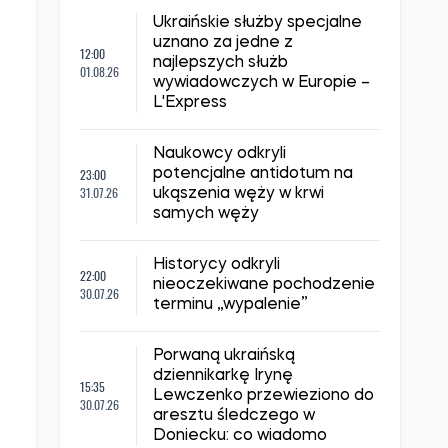
opowieści o zwierzętach
Naukowcy wyjaśnili, dlaczego
21:00
w momencie zaskoczenia
06.08.26
rozszerzają się źrenice
Badanie wykazało, w jaki
23:00
sposób zmienia się charakter
03.08.26
człowieka w ciągu życia
Chiny mogły potajemnie
13:30
sprowadzać z Afryki tysiące
01.08.26
ton uranu – donoszą media
Ukraińskie służby specjalne
uznano za jedne z
12:00
najlepszych służb
01.08.26
wywiadowczych w Europie –
L'Express