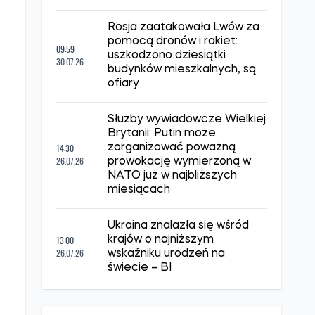
Naukowcy odkryli
23:00
potencjalne antidotum na
31.07.26
ukąszenia węży w krwi
samych węży
Historycy odkryli
22:00
nieoczekiwane pochodzenie
30.07.26
terminu „wypalenie”
Porwaną ukraińską
dziennikarkę Irynę
15:35
Lewczenko przewieziono do
30.07.26
aresztu śledczego w
Doniecku: co wiadomo
Rosja zaatakowała Lwów za
pomocą dronów i rakiet:
09:59
uszkodzono dziesiątki
30.07.26
budynków mieszkalnych, są
ofiary