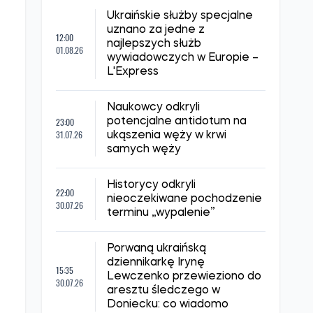
Ukraińskie służby specjalne
uznano za jedne z
12:00
najlepszych służb
01.08.26
wywiadowczych w Europie –
L'Express
Naukowcy odkryli
23:00
potencjalne antidotum na
31.07.26
ukąszenia węży w krwi
samych węży
Historycy odkryli
22:00
nieoczekiwane pochodzenie
30.07.26
terminu „wypalenie”
Porwaną ukraińską
dziennikarkę Irynę
15:35
Lewczenko przewieziono do
30.07.26
aresztu śledczego w
Doniecku: co wiadomo