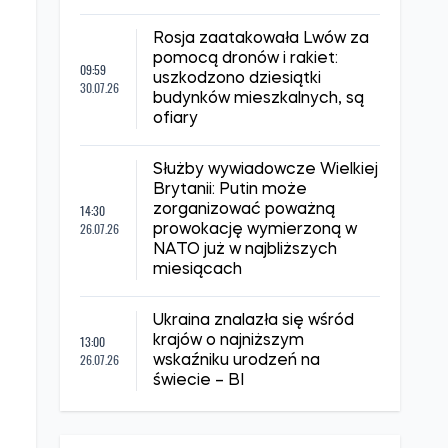
Rosja zaatakowała Lwów za
pomocą dronów i rakiet:
09:59
uszkodzono dziesiątki
30.07.26
budynków mieszkalnych, są
ofiary
Służby wywiadowcze Wielkiej
Brytanii: Putin może
14:30
zorganizować poważną
26.07.26
prowokację wymierzoną w
NATO już w najbliższych
miesiącach
Ukraina znalazła się wśród
13:00
krajów o najniższym
26.07.26
wskaźniku urodzeń na
świecie – BI