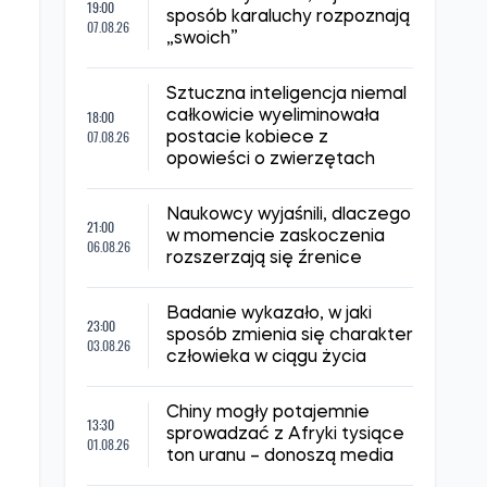
19:00
sposób karaluchy rozpoznają
07.08.26
„swoich”
Sztuczna inteligencja niemal
18:00
całkowicie wyeliminowała
07.08.26
postacie kobiece z
opowieści o zwierzętach
Naukowcy wyjaśnili, dlaczego
21:00
w momencie zaskoczenia
06.08.26
rozszerzają się źrenice
Badanie wykazało, w jaki
23:00
sposób zmienia się charakter
03.08.26
człowieka w ciągu życia
Chiny mogły potajemnie
13:30
sprowadzać z Afryki tysiące
01.08.26
ton uranu – donoszą media